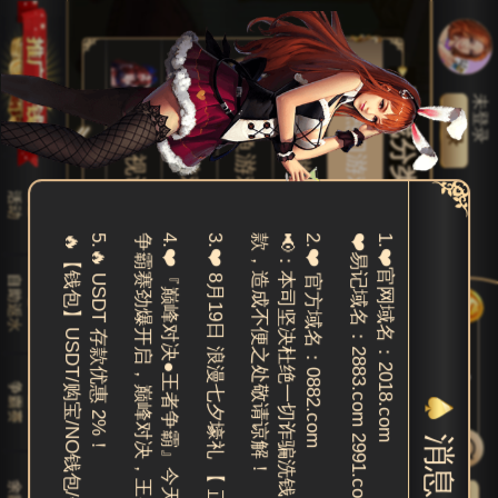
游戏分类
未登录
体育游戏
彩票游戏
真人视讯
棋牌游戏
捕鱼游戏
电子游艺
热门游戏
登录
注册
5
.
🔥
S
D
T
存
款
优
惠
2
%
！
🔥
【
包
】
U
S
D
T
/
购
宝
/
N
O
包
/
钱
能
，
首
存
1
0
元
+
必
送
6
8
体
验
金
！
💰
【
人
福
利
】
注
册
既
送
3
8
元
，
下
载
A
P
P
绑
定
必
送
6
8
元
！
🔥
【
元
代
理
】
不
计
输
赢
，
1
0
0
%
盈
利
！
实
时
反
佣
高
达
5
0
%
2
0
%
反
水
红
天
天
领
，
邀
请
每
个
奖
励
3
8
8
元
，
单
个
打
码
分
佣
最
高
领
8
8
8
8
！
4
.
❤️
『
巅
峰
对
决
●
王
者
争
霸
』
今
天
下
午
《
1
3
:
0
0
-
1
5
:
0
0
》
P
G
电
子
争
霸
赛
劲
爆
开
启
，
巅
峰
对
决
，
王
者
争
霸
，
大
奖
等
您
来
拿
3.❤️ 8月19日 浪漫七夕壕礼 【 正在筹备当中 】敬请期待哦~~
！
2
.
❤️
官
方
域
名
：
0
8
8
2
.
c
o
m
📢
：
本
司
坚
决
杜
绝
一
切
诈
骗
洗
钱
资
金
，
请
使
用
同
名
账
户
进
行
存
取
款
，
造
成
不
便
之
处
敬
请
谅
解
m
1
.
❤️
官
网
域
名
：
2
0
1
8
.
c
o
m
❤️
易
记
域
名
：
2
8
8
3
.
c
o
m
2
9
1
.
c
o
m
2
0
1
8
.
n
e
t
0
1
8
.
c
o
U
钱
新
0
分
元
9
钱